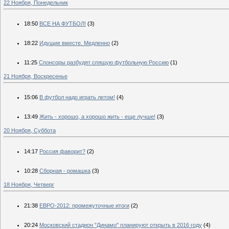
22 Ноября, Понедельник
18:50
ВСЕ НА ФУТБОЛ!
(3)
18:22
Идущие вместе. Медленно
(2)
11:25
Спонсоры разбудят спящую футбольную Россию
(1)
21 Ноября, Воскресенье
15:06
В футбол надо играть летом!
(4)
13:49
Жить - хорошо, а хорошо жить - еще лучше!
(3)
20 Ноября, Суббота
14:17
Россия фаворит?
(2)
10:28
Cборная - ромашка
(3)
18 Ноября, Четверг
21:38
ЕВРО-2012: промежуточные итоги
(2)
20:24
Московский стадион "Динамо" планируют открыть в 2016 году
(4)