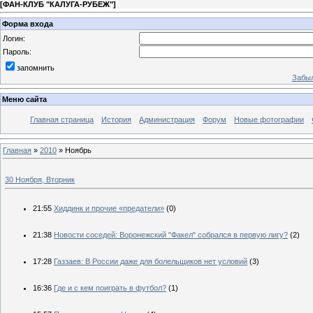
[
ФАН-КЛУБ "КАЛУГА-РУБЕЖ"
]
Форма входа
Логин:
Пароль:
запомнить
Забыл
Меню сайта
Главная страница
История
Администрация
Форум
Новые фотографии
Главная
»
2010
»
Ноябрь
30 Ноября, Вторник
21:55
Хиддинк и прочие «предатели»
(0)
21:38
Новости соседей: Воронежский "Факел" собрался в первую лигу?
(2)
17:28
Газзаев: В России даже для болельщиков нет условий
(3)
16:36
Где и с кем поиграть в футбол?
(1)