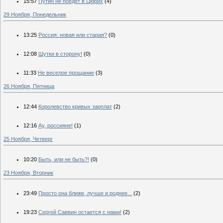
15:57
Путин не поедет в Цюрих
(4)
29 Ноября, Понедельник
13:25
Россия: новая или старая?
(0)
12:08
Шутки в сторону!
(0)
11:33
Не веселое прощание
(3)
26 Ноября, Пятница
12:44
Королевство кривых зарплат
(2)
12:16
Ау, россияне!
(1)
25 Ноября, Четверг
10:20
Быть, или не быть?!
(0)
23 Ноября, Вторник
23:49
Просто она ближе, лучше и роднее...
(2)
19:23
Сергей Саввин остается с нами!
(2)