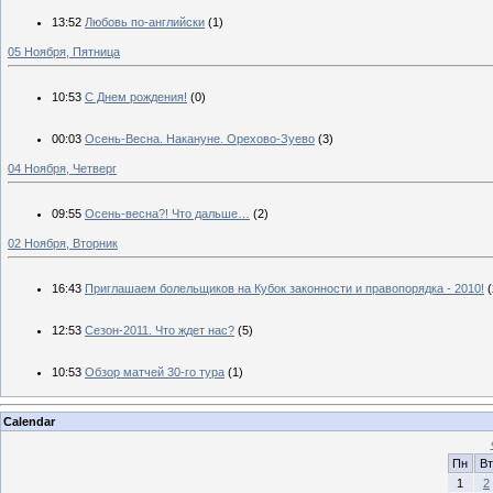
13:52
Любовь по-английски
(1)
05 Ноября, Пятница
10:53
С Днем рождения!
(0)
00:03
Осень-Весна. Накануне. Орехово-Зуево
(3)
04 Ноября, Четверг
09:55
Осень-весна?! Что дальше…
(2)
02 Ноября, Вторник
16:43
Приглашаем болельщиков на Кубок законности и правопорядка - 2010!
(
12:53
Сезон-2011. Что ждет нас?
(5)
10:53
Обзор матчей 30-го тура
(1)
Calendar
Пн
Вт
1
2