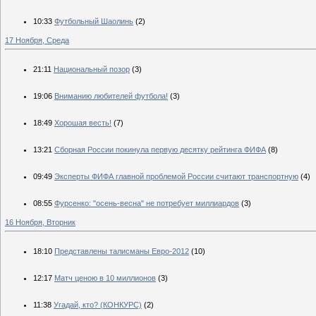
10:33
Футбольный Шаолинь
(2)
17 Ноября, Среда
21:11
Национальный позор
(3)
19:06
Вниманию любителей футбола!
(3)
18:49
Хорошая весть!
(7)
13:21
Сборная России покинула первую десятку рейтинга ФИФА
(8)
09:49
Эксперты ФИФА главной проблемой России считают транспортную
(4)
08:55
Фурсенко: "осень-весна" не потребует миллиардов
(3)
16 Ноября, Вторник
18:10
Представлены талисманы Евро-2012
(10)
12:17
Матч ценою в 10 миллионов
(3)
11:38
Угадай, кто? (КОНКУРС)
(2)