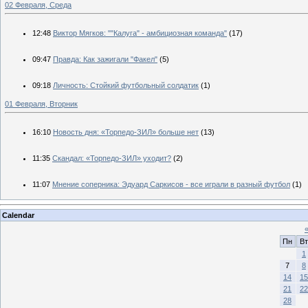
02 Февраля, Среда
12:48
Виктор Мягков: ""Калуга" - амбициозная команда"
(17)
09:47
Правда: Как зажигали "Факел"
(5)
09:18
Личность: Стойкий футбольный солдатик
(1)
01 Февраля, Вторник
16:10
Новость дня: «Торпедо-ЗИЛ» больше нет
(13)
11:35
Скандал: «Торпедо-ЗИЛ» уходит?
(2)
11:07
Мнение соперника: Эдуард Саркисов - все играли в разный футбол
(1)
Calendar
Пн
Вт
1
7
8
14
15
21
22
28