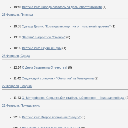
19:45
Вести с юга: Победа осталась за дальневосточниками
(1)
25 Февраля, Пятница
19:55
Эдуард Демин: "Команда выходит на оптимальный уровень"
(1)
13:03
"Калуга" сыграет со "Сменой"
(0)
10:05
Вести с юга: Скучные нули
(1)
23 Февраля, Среда
12:54
С Днем Защитника Отечества!
(0)
11:42
Следующий соперник - "Олимпия" из Геленджика
(2)
22 Февраля, Вторник
11:43
О. Митрофанов: Серьезный и стабильный спонсор – большая победа!
(
21 Февраля, Понедельник
22:55
Вести с юга: Второе поражение "Калуги"
(3)
08:57
Внимание: Сегодня в 19-00 на 102.6 FM
(0)