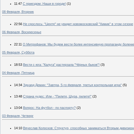
11:47
С приездом: Наши в городе!
(1)
08 Февраля, Вторник
22:56
Не срослось: "Центр" не увидит новомосковский "Химик" в этом сезоне
06 Февраля, Воскресенье
22:11
О.Митрофанов: Мы будем вести более интенсивную пропаганду болени
05 Февраля, Суббота
18:53
Вести с юга: "Калуга" растерзала "Чёрных быков"!
(3)
04 Февраля, Пятница
14:34
Эдуард Демин: "Завтра, 5-го февраля, третья контрольная игра"
(5)
13:48
Страна чудес: Или - "Пилите, Шура, пилите!"
(2)
13:04
Вопрос: На футбол - по паспорту?
(2)
03 Февраля, Четверг
14:10
Вячеслав Колосков: Структур, способных заниматься Вторым дивизион