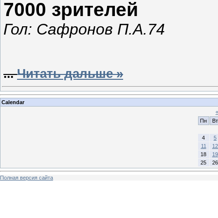
7000 зрителей
Гол: Сафронов П.А.74
...
Читать дальше »
Calendar
Пн
Вт
4
5
11
12
18
19
25
26
Полная версия сайта