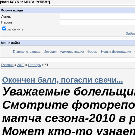
[
ФАН-КЛУБ "КАЛУГА-РУБЕЖ"
]
Форма входа
Логин:
Пароль:
запомнить
Забыл
Меню сайта
Главная страница
История
Администрация
Форум
Новые фотографии
Главная
»
2010
»
Октябрь
»
31
Окончен балл, погасли свечи...
Уважаемые болельщик
Смотрите фоторепо
матча сезона-2010 в 
Может кто-то узнает