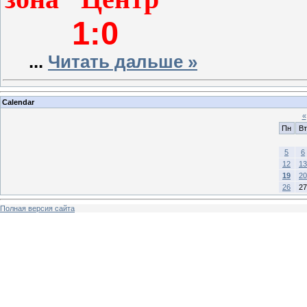
1:0
...
Читать дальше »
Calendar
«
Пн
Вт
5
6
12
13
19
20
26
27
Полная версия сайта