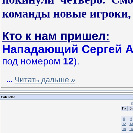
команды новые игроки,
Кто к нам пришел:
Нападающий Сергей 
под номером
12
).
...
Читать дальше »
Calendar
«
Пн
Вт
5
6
12
13
19
20