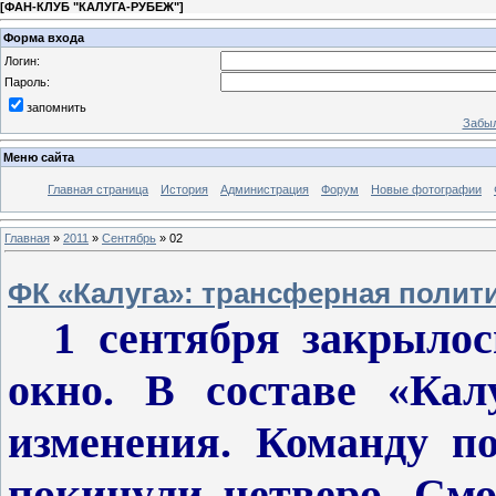
[
ФАН-КЛУБ "КАЛУГА-РУБЕЖ"
]
Форма входа
Логин:
Пароль:
запомнить
Забыл
Меню сайта
Главная страница
История
Администрация
Форум
Новые фотографии
Главная
»
2011
»
Сентябрь
»
02
ФК «Калуга»: трансферная полит
1 сентября закрылось
окно. В составе «Ка
изменения. Команду по
покинули четверо. Смо