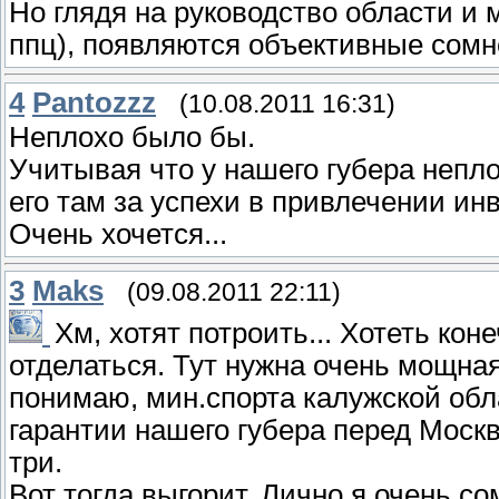
Но глядя на руководство области и 
ппц), появляются объективные сомн
4
Pantozzz
(10.08.2011 16:31)
Неплохо было бы.
Учитывая что у нашего губера непл
его там за успехи в привлечении ин
Очень хочется...
3
Maks
(09.08.2011 22:11)
Хм, хотят потроить... Хотеть ко
отделаться. Тут нужна очень мощна
понимаю, мин.спорта калужской обла
гарантии нашего губера перед Москво
три.
Вот тогда выгорит. Лично я очень с