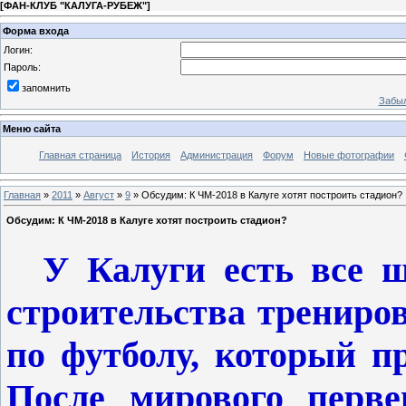
[
ФАН-КЛУБ "КАЛУГА-РУБЕЖ"
]
Форма входа
Логин:
Пароль:
запомнить
Забыл
Меню сайта
Главная страница
История
Администрация
Форум
Новые фотографии
Главная
»
2011
»
Август
»
9
» Обсудим: К ЧМ-2018 в Калуге хотят построить стадион?
Обсудим: К ЧМ-2018 в Калуге хотят построить стадион?
У Калуги есть все ш
строительства трениро
по футболу, который пр
После мирового перве