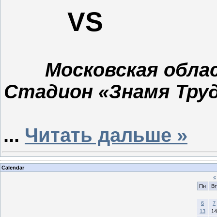
VS
Московская облас
Стадион «Знамя Труд
...
Читать дальше »
Calendar
«
Пн
Вт
6
7
13
14